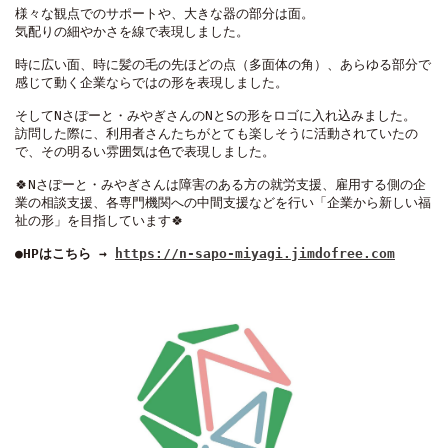
様々な観点でのサポートや、大きな器の部分は面。
気配りの細やかさを線で表現しました。
時に広い面、時に髪の毛の先ほどの点（多面体の角）、あらゆる部分で
感じて動く企業ならではの形を表現しました。
そしてNさぽーと・みやぎさんのNとSの形をロゴに入れ込みました。
訪問した際に、利用者さんたちがとても楽しそうに活動されていたの
で、その明るい雰囲気は色で表現しました。
🍀Nさぽーと・みやぎさんは障害のある方の就労支援、雇用する側の企
業の相談支援、各専門機関への中間支援などを行い「企業から新しい福
祉の形」を目指しています🍀
●
HPはこちら → 
https://n-sapo-miyagi.jimdofree.com