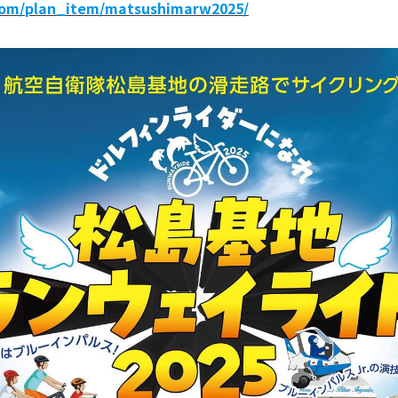
com/plan_item/matsushimarw2025/